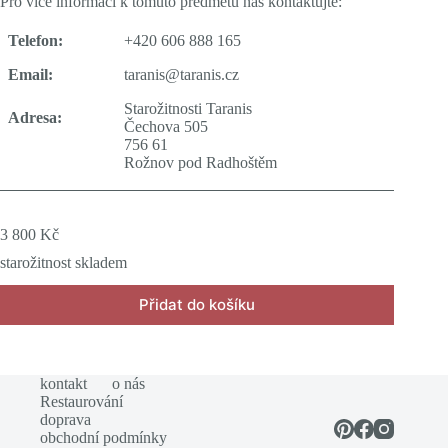
Pro více informací k tomuto předmětu nás kontaktujte:
Telefon:
+420 606 888 165
Email:
taranis@taranis.cz
Starožitnosti Taranis
Adresa:
Čechova 505
756 61
Rožnov pod Radhoštěm
3 800
Kč
starožitnost skladem
Přidat do košíku
kontakt
o nás
Restaurování
doprava
obchodní podmínky