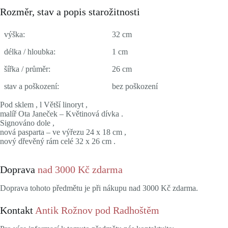
Rozměr, stav a popis starožitnosti
výška:
32 cm
délka / hloubka:
1 cm
šířka / průměr:
26 cm
stav a poškození:
bez poškození
Pod sklem , l Větší linoryt ,
malíř Ota Janeček – Květinová dívka .
Signováno dole ,
nová pasparta – ve výřezu 24 x 18 cm ,
nový dřevěný rám celé 32 x 26 cm .
Doprava
nad 3000 Kč zdarma
Doprava tohoto předmětu je při nákupu nad 3000 Kč zdarma.
Kontakt
Antik Rožnov pod Radhoštěm