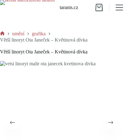
Skip
taranis.cz
to
Shopping
content
cart
umění
grafika
Home
Větší linoryt Ota Janeček – Květinová dívka
Větší linoryt Ota Janeček – Květinová dívka