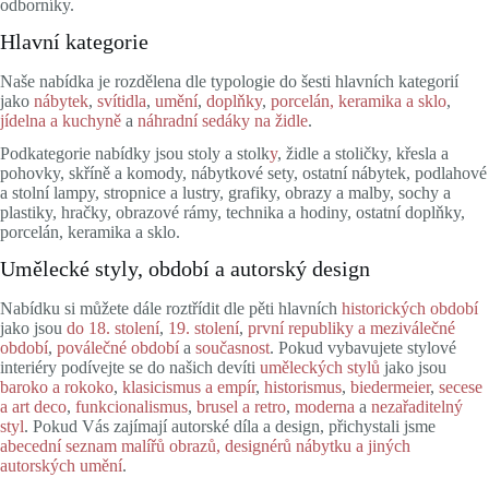
odborníky.
Hlavní kategorie
Naše nabídka je rozdělena dle typologie do šesti hlavních kategorií
jako
nábytek
,
svítidla
,
umění
,
doplňky
,
porcelán, keramika a sklo
,
jídelna a kuchyně
a
náhradní sedáky na židle
.
Podkategorie nabídky jsou stoly a stolk
y
, židle a stoličky, křesla a
pohovky, skříně a komody, nábytkové sety, ostatní nábytek, podlahové
a stolní lampy, stropnice a lustry, grafiky, obrazy a malby, sochy a
plastiky, hračky, obrazové rámy, technika a hodiny, ostatní doplňky,
porcelán, keramika a sklo.
Umělecké styly, období a autorský design
Nabídku si můžete dále roztřídit dle pěti hlavních
historických období
jako jsou
do 18. stolení
,
19. stolení
,
první republiky a meziválečné
období
,
poválečné období
a
současnost
. Pokud vybavujete stylové
interiéry podívejte se do našich devíti
uměleckých stylů
jako jsou
baroko a rokoko
,
klasicismus a empír
,
historismus
,
biedermeier
,
secese
a art deco
,
funkcionalismus
,
brusel a retro
,
moderna
a
nezařaditelný
styl
. Pokud Vás zajímají autorské díla a design, přichystali jsme
abecední seznam malířů obrazů, designérů nábytku a jiných
autorských umění
.