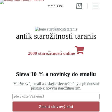
Skip
taranis.cz
to
Shopping
content
cart
antik starožitnosti taranis
2000 starožitností online
Sleva 10 % a novinky do emailu
Vložte svůj email a získejte slevové kódy a přednostní
přístup k novým starožitnostem.
Získat slevový kód