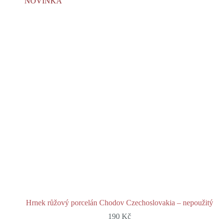
NOVINKA
Hrnek růžový porcelán Chodov Czechoslovakia – nepoužitý
190
Kč