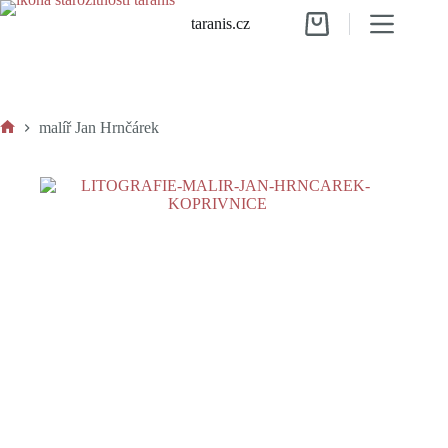
Skip
taranis.cz
to
Shopping
content
cart
malíř Jan Hrnčárek
Home