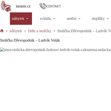
Skip
taranis.cz
to
KONTAKT
content
nábytek
svítidla
umění
doplňky
nábytek
židle a stoličky
Stolička Dřevopodnik – Ludvík V
Home
Stolička Dřevopodnik – Ludvík Volák