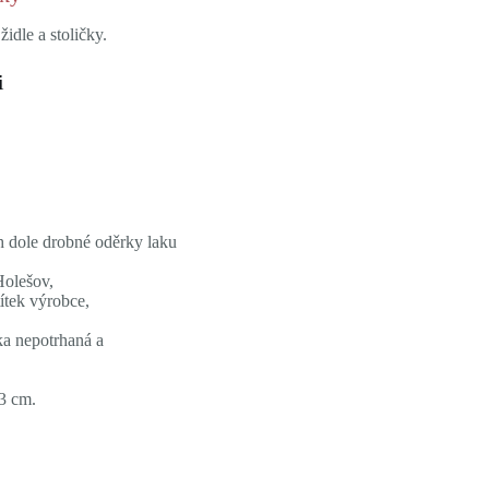
idle a stoličky.
i
 dole drobné oděrky laku
Holešov,
ítek výrobce,
ka nepotrhaná a
3 cm.