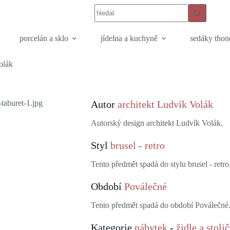
porcelán a sklo
jídelna a kuchyně
sedáky thon
olák
Autor
architekt Ludvík Volák
Autorský design architekt Ludvík Volák.
Styl
brusel - retro
Tento předmět spadá do stylu brusel - retro
Období
Poválečné
Tento předmět spadá do období Poválečné
Kategorie
nábytek
-
židle a stoli