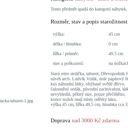
Tento předmět spadá do kategorií nábytek, ž
Rozměr, stav a popis starožitnost
výška:
45 cm
délka / hloubka:
0 cm
šířka / průměr:
49.5 cm
stav a poškození:
na nožkách
Stará retro stolička, taburet, Dřevopodnik 
návrh arch. Ludvík Volák, dole papírový št
kus náhradní látky, ohýbané světlé dřevo,
čalouněný sedák, původní zachovalost, lát
nevybledlá, pěkný stav, pouze přečištěno,
konce nožek mají místy oděrky laku,
výška 45 cm, šířka 49,5 cm, hloubka cca 3
Doprava
nad 3000 Kč zdarma