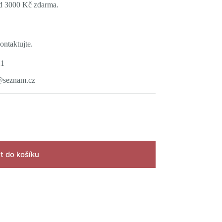
ad 3000 Kč zdarma.
ontaktujte.
21
@seznam.cz
t do košíku