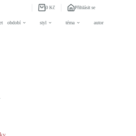
0
Kč
Přihlásit se
Shopping
cart
et
období
styl
téma
autor
.
.
čky