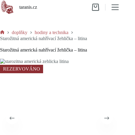
Skip
taranis.cz
to
Shopping
content
cart
doplňky
hodiny a technika
Home
Starožitná americká nahřívací žehlička – litina
Starožitná americká nahřívací žehlička – litina
REZERVOVÁNO