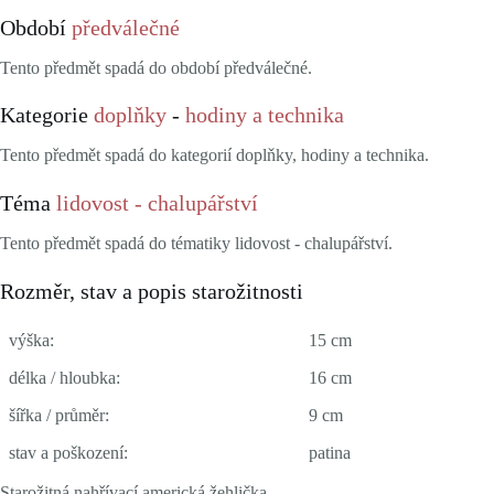
Období
předválečné
Tento předmět spadá do období předválečné.
Kategorie
doplňky
-
hodiny a technika
Tento předmět spadá do kategorií doplňky, hodiny a technika.
Téma
lidovost - chalupářství
Tento předmět spadá do tématiky lidovost - chalupářství.
Rozměr, stav a popis starožitnosti
výška:
15 cm
délka / hloubka:
16 cm
šířka / průměr:
9 cm
stav a poškození:
patina
Starožitná nahřívací americká žehlička ,