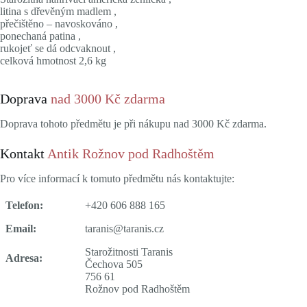
litina s dřevěným madlem ,
přečištěno – navoskováno ,
ponechaná patina ,
rukojeť se dá odcvaknout ,
celková hmotnost 2,6 kg
Doprava
nad 3000 Kč zdarma
Doprava tohoto předmětu je při nákupu nad 3000 Kč zdarma.
Kontakt
Antik Rožnov pod Radhoštěm
Pro více informací k tomuto předmětu nás kontaktujte:
Telefon:
+420 606 888 165
Email:
taranis@taranis.cz
Starožitnosti Taranis
Adresa:
Čechova 505
756 61
Rožnov pod Radhoštěm