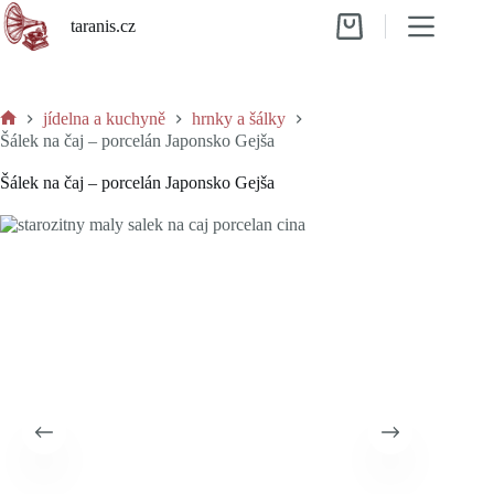
Skip
taranis.cz
to
Shopping
content
cart
jídelna a kuchyně
hrnky a šálky
Home
Šálek na čaj – porcelán Japonsko Gejša
Šálek na čaj – porcelán Japonsko Gejša