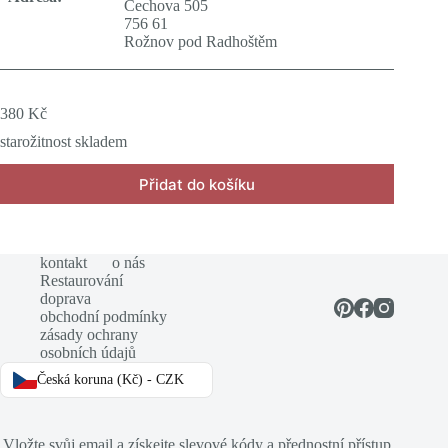
Čechova 505
756 61
Rožnov pod Radhoštěm
380
Kč
starožitnost skladem
Přidat do košíku
kontakt
o nás
Restaurování
doprava
obchodní podmínky
zásady ochrany
osobních údajů
Česká koruna (Kč) - CZK
Vložte svůj email a získejte slevové kódy a přednostní přístup