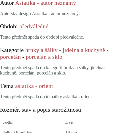
Autor
Asiatika - autor neznámý
Autorský design Asiatika - autor neznámý.
Období
předválečné
Tento předmět spadá do období předválečné.
Kategorie
hrnky a šálky
-
jídelna a kuchyně
-
porcelán
-
porcelán a sklo
Tento předmět spadá do kategorií hrnky a šálky, jídelna a
kuchyně, porcelán, porcelán a sklo.
Téma
asiatika - orient
Tento předmět spadá do tématiky asiatika - orient.
Rozměr, stav a popis starožitnosti
výška:
4 cm
délka / hloubka:
14 cm