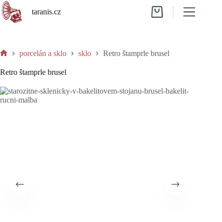
Skip
taranis.cz
to
Shopping
content
cart
porcelán a sklo
sklo
Retro štamprle brusel
Home
Retro štamprle brusel