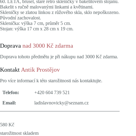
60. LÉTA, brusel, staré retro skleničky v bakelitovém stojanu.
Bakelit s ručně malovanými linkami a květinami.
Skleničky se zlatou linkou z růžového skla, sklo nepoškozeno.
Původní zachovalost.
Sklenička: výška 7 cm, průměr 5 cm.
Stojan: výška 17 cm x 28 cm x 19 cm.
Doprava
nad 3000 Kč zdarma
Doprava tohoto předmětu je při nákupu nad 3000 Kč zdarma.
Kontakt
Antik Prostějov
Pro více informací k této starožitnosti nás kontaktujte.
Telefon:
+420 604 739 521
Email:
ladislavnovicky@seznam.cz
580
Kč
starožitnost skladem