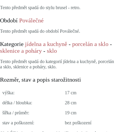
Tento předmět spadá do stylu brusel - retro.
Období
Poválečné
Tento předmět spadá do období Poválečné.
Kategorie
jídelna a kuchyně
-
porcelán a sklo
-
sklenice a poháry
-
sklo
Tento předmět spadá do kategorií jídelna a kuchyně, porcelán
a sklo, sklenice a poháry, sklo.
Rozměr, stav a popis starožitnosti
výška:
17 cm
délka / hloubka:
28 cm
šířka / průměr:
19 cm
stav a poškození:
bez poškození