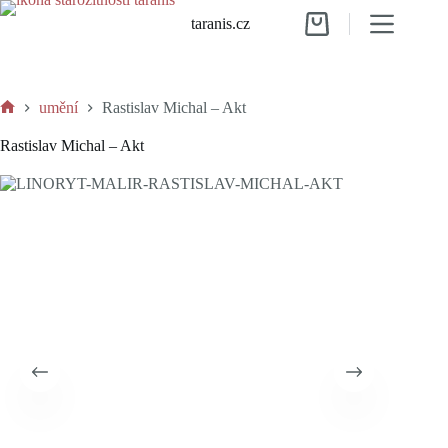
Skip
taranis.cz
to
Shopping
content
cart
umění
Rastislav Michal – Akt
Home
Rastislav Michal – Akt