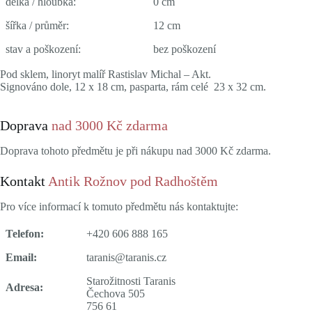
délka / hloubka:
0 cm
šířka / průměr:
12 cm
stav a poškození:
bez poškození
Pod sklem, linoryt malíř Rastislav Michal – Akt.
Signováno dole, 12 x 18 cm, pasparta, rám celé 23 x 32 cm.
Doprava
nad 3000 Kč zdarma
Doprava tohoto předmětu je při nákupu nad 3000 Kč zdarma.
Kontakt
Antik Rožnov pod Radhoštěm
Pro více informací k tomuto předmětu nás kontaktujte:
Telefon:
+420 606 888 165
Email:
taranis@taranis.cz
Starožitnosti Taranis
Adresa:
Čechova 505
756 61