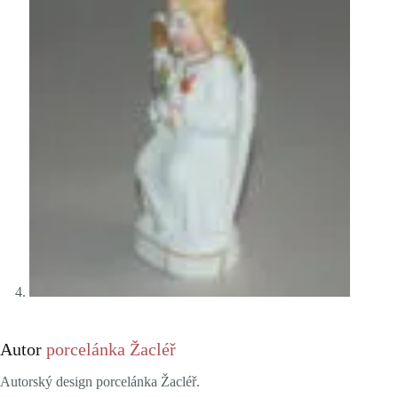
Autor
porcelánka Žacléř
Autorský design porcelánka Žacléř.