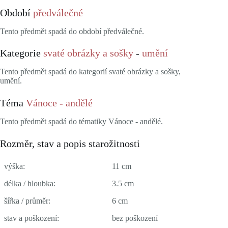
Období
předválečné
Tento předmět spadá do období předválečné.
Kategorie
svaté obrázky a sošky
-
umění
Tento předmět spadá do kategorií svaté obrázky a sošky,
umění.
Téma
Vánoce - andělé
Tento předmět spadá do tématiky Vánoce - andělé.
Rozměr, stav a popis starožitnosti
výška:
11 cm
délka / hloubka:
3.5 cm
šířka / průměr:
6 cm
stav a poškození:
bez poškození