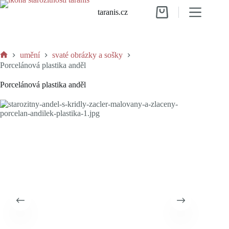
Skip
taranis.cz
to
Shopping
content
cart
umění
svaté obrázky a sošky
Home
Porcelánová plastika anděl
Porcelánová plastika anděl