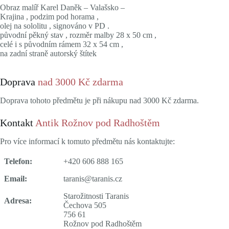
Obraz malíř Karel Daněk – Valašsko –
Krajina , podzim pod horama ,
olej na sololitu , signováno v PD .
původní pěkný stav , rozměr malby 28 x 50 cm ,
celé i s původním rámem 32 x 54 cm ,
na zadní straně autorský štítek
Doprava
nad 3000 Kč zdarma
Doprava tohoto předmětu je při nákupu nad 3000 Kč zdarma.
Kontakt
Antik Rožnov pod Radhoštěm
Pro více informací k tomuto předmětu nás kontaktujte:
Telefon:
+420 606 888 165
Email:
taranis@taranis.cz
Starožitnosti Taranis
Adresa:
Čechova 505
756 61
Rožnov pod Radhoštěm