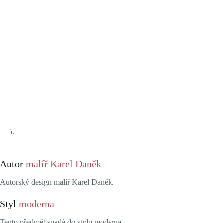
Autor
malíř Karel Daněk
Autorský design malíř Karel Daněk.
Styl
moderna
Tento předmět spadá do stylu moderna.