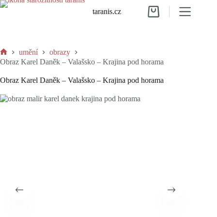
Skip
taranis.cz
to
Shopping
content
cart
umění
obrazy
Home
Obraz Karel Daněk – Valašsko – Krajina pod horama
Obraz Karel Daněk – Valašsko – Krajina pod horama