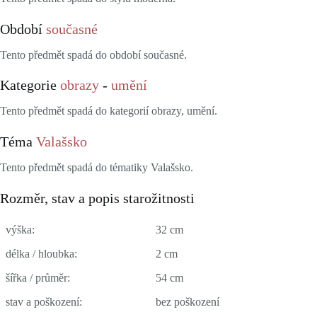
Období
současné
Tento předmět spadá do období současné.
Kategorie
obrazy
-
umění
Tento předmět spadá do kategorií obrazy, umění.
Téma
Valašsko
Tento předmět spadá do tématiky Valašsko.
Rozměr, stav a popis starožitnosti
výška:
32 cm
délka / hloubka:
2 cm
šířka / průměr:
54 cm
stav a poškození:
bez poškození