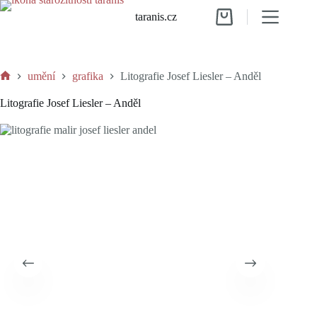
Skip
taranis.cz
to
Shopping
content
cart
umění
grafika
Litografie Josef Liesler – Anděl
Home
Litografie Josef Liesler – Anděl