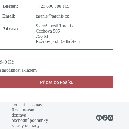
Telefon:
+420 606 888 165
Email:
taranis@taranis.cz
Starožitnosti Taranis
Adresa:
Čechova 505
756 61
Rožnov pod Radhoštěm
940
Kč
starožitnost skladem
Přidat do košíku
kontakt
o nás
Restaurování
doprava
obchodní podmínky
zásady ochrany