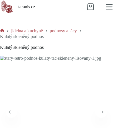
Skip
taranis.cz
to
Shopping
content
cart
jídelna a kuchyně
podnosy a tácy
Home
Kulatý skleněný podnos
Kulatý skleněný podnos