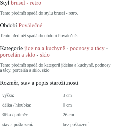
Styl
brusel - retro
Tento předmět spadá do stylu brusel - retro.
Období
Poválečné
Tento předmět spadá do období Poválečné.
Kategorie
jídelna a kuchyně
-
podnosy a tácy
-
porcelán a sklo
-
sklo
Tento předmět spadá do kategorií jídelna a kuchyně, podnosy
a tácy, porcelán a sklo, sklo.
Rozměr, stav a popis starožitnosti
výška:
3 cm
délka / hloubka:
0 cm
šířka / průměr:
26 cm
stav a poškození:
bez poškození