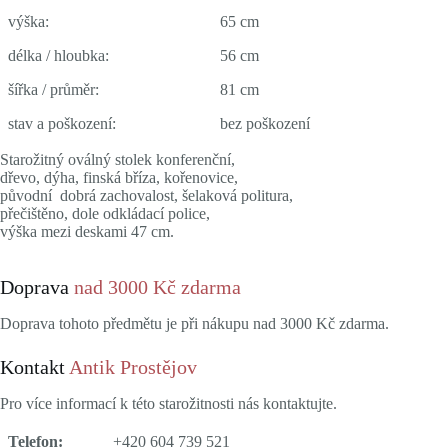
výška:
65 cm
délka / hloubka:
56 cm
šířka / průměr:
81 cm
stav a poškození:
bez poškození
Starožitný oválný stolek konferenční,
dřevo, dýha, finská bříza, kořenovice,
původní dobrá zachovalost, šelaková politura,
přečištěno, dole odkládací police,
výška mezi deskami 47 cm.
Doprava
nad 3000 Kč zdarma
Doprava tohoto předmětu je při nákupu nad 3000 Kč zdarma.
Kontakt
Antik Prostějov
Pro více informací k této starožitnosti nás kontaktujte.
Telefon:
+420 604 739 521