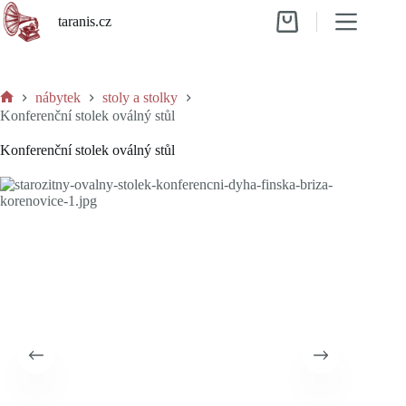
Skip
taranis.cz
to
Shopping
content
cart
nábytek
stoly a stolky
Home
Konferenční stolek oválný stůl
Konferenční stolek oválný stůl