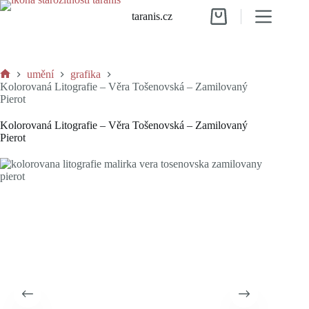
Skip
taranis.cz
to
Shopping
content
cart
umění
grafika
Home
Kolorovaná Litografie – Věra Tošenovská – Zamilovaný
Pierot
Kolorovaná Litografie – Věra Tošenovská – Zamilovaný
Pierot