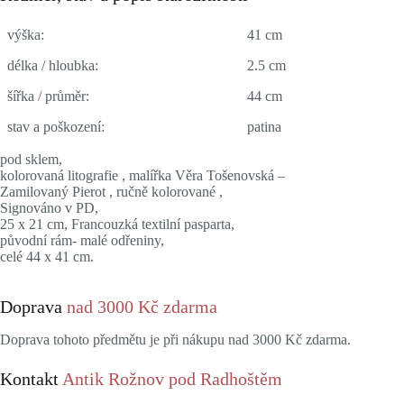
výška:
41 cm
délka / hloubka:
2.5 cm
šířka / průměr:
44 cm
stav a poškození:
patina
pod sklem,
kolorovaná litografie , malířka Věra Tošenovská –
Zamilovaný Pierot , ručně kolorované ,
Signováno v PD,
25 x 21 cm, Francouzká textilní pasparta,
původní rám- malé odřeniny,
celé 44 x 41 cm.
Doprava
nad 3000 Kč zdarma
Doprava tohoto předmětu je při nákupu nad 3000 Kč zdarma.
Kontakt
Antik Rožnov pod Radhoštěm