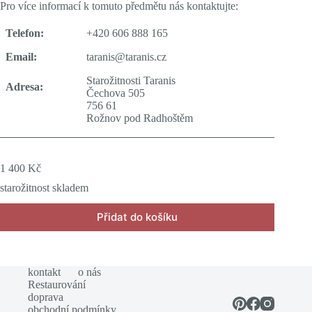
Pro více informací k tomuto předmětu nás kontaktujte:
Telefon:
+420 606 888 165
Email:
taranis@taranis.cz
Starožitnosti Taranis
Adresa:
Čechova 505
756 61
Rožnov pod Radhoštěm
1 400
Kč
starožitnost skladem
Přidat do košíku
kontakt
o nás
Restaurování
doprava
obchodní podmínky