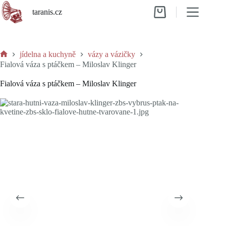
Skip
taranis.cz
to
Shopping
content
cart
jídelna a kuchyně
vázy a vázičky
Home
Fialová váza s ptáčkem – Miloslav Klinger
Fialová váza s ptáčkem – Miloslav Klinger