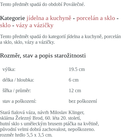
Tento předmět spadá do období Poválečné.
Kategorie
jídelna a kuchyně
-
porcelán a sklo
-
sklo
-
vázy a vázičky
Tento předmět spadá do kategorií jídelna a kuchyně, porcelán
a sklo, sklo, vázy a vázičky.
Rozměr, stav a popis starožitnosti
výška:
19.5 cm
délka / hloubka:
6 cm
šířka / průměr:
12 cm
stav a poškození:
bez poškození
Stará fialová váza, návrh Miloslav Klinger,
sklárna Železný Brod, 60. léta 20. století,
hutní sklo s uměleckým brusem ptáčka na květině,
původní velmi dobrá zachovalost, nepoškozeno.
rozměr hrdlo 5,5 x 3,5 cm.