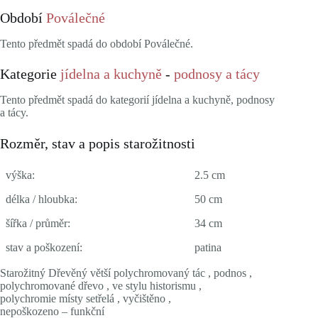
Období
Poválečné
Tento předmět spadá do období Poválečné.
Kategorie
jídelna a kuchyně
-
podnosy a tácy
Tento předmět spadá do kategorií jídelna a kuchyně, podnosy
a tácy.
Rozměr, stav a popis starožitnosti
výška:
2.5 cm
délka / hloubka:
50 cm
šířka / průměr:
34 cm
stav a poškození:
patina
Starožitný Dřevěný větší polychromovaný tác , podnos ,
polychromované dřevo , ve stylu historismu ,
polychromie místy setřelá , vyčištěno ,
nepoškozeno – funkční