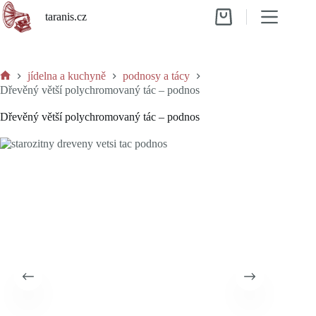
Skip
taranis.cz
to
Shopping
content
cart
jídelna a kuchyně
podnosy a tácy
Home
Dřevěný větší polychromovaný tác – podnos
Dřevěný větší polychromovaný tác – podnos