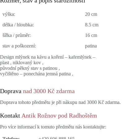
Rozměr, stav a popis starožitnosti
výška:
20 cm
délka / hloubka:
8.5 cm
šířka / průměr:
16 cm
stav a poškození:
patina
Design mlýnek na kávu a koření – kafemlýnek –
plast , niklovaný kov ,
původní pěkný stav s patinou ,
vyčištěno – ponechána jemná patina ,
Doprava
nad 3000 Kč zdarma
Doprava tohoto předmětu je při nákupu nad 3000 Kč zdarma.
Kontakt
Antik Rožnov pod Radhoštěm
Pro více informací k tomuto předmětu nás kontaktujte:
Telefon:
+420 606 888 165