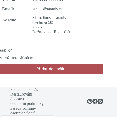
Email:
taranis@taranis.cz
Starožitnosti Taranis
Adresa:
Čechova 505
756 61
Rožnov pod Radhoštěm
660
Kč
starožitnost skladem
Přidat do košíku
kontakt
o nás
Restaurování
doprava
obchodní podmínky
zásady ochrany
osobních údajů