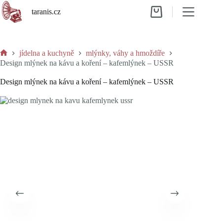
Skip
taranis.cz
to
Shopping
content
cart
jídelna a kuchyně
mlýnky, váhy a hmoždíře
Home
Design mlýnek na kávu a koření – kafemlýnek – USSR
Design mlýnek na kávu a koření – kafemlýnek – USSR