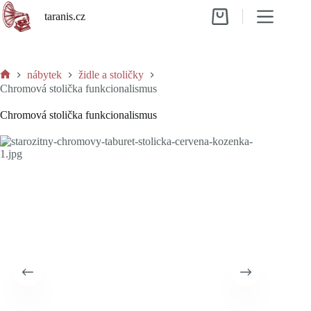
Skip
taranis.cz
to
Shopping
content
cart
nábytek
židle a stoličky
Home
Chromová stolička funkcionalismus
Chromová stolička funkcionalismus