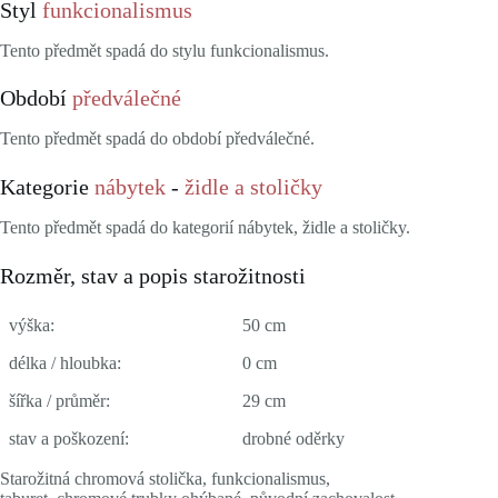
Styl
funkcionalismus
Tento předmět spadá do stylu funkcionalismus.
Období
předválečné
Tento předmět spadá do období předválečné.
Kategorie
nábytek
-
židle a stoličky
Tento předmět spadá do kategorií nábytek, židle a stoličky.
Rozměr, stav a popis starožitnosti
výška:
50 cm
délka / hloubka:
0 cm
šířka / průměr:
29 cm
stav a poškození:
drobné oděrky
Starožitná chromová stolička, funkcionalismus,