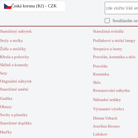
Česká koruna (Kč) - CZK
Souhlasím s
Starožitný nábytek
Starožitná svítidla
Stoly a stolky
Podlahové a stolní lampy
Židle a stoličky
Stropnice a lustry
Křesla a pohovky
Porcelán, keramika a sklo
Skříně a komody
Porcelán
Sety
Keramika
Originální nábytek
Sklo
Starožitné umění
Restaurování nábytku
Grafika
Náhradní sedáky
Obrazy
Významní výrobci
Sochy a plastiky
Ditmar Urbach
Starožitné doplňky
Jozefina Krosno
Hračky
Lidokov