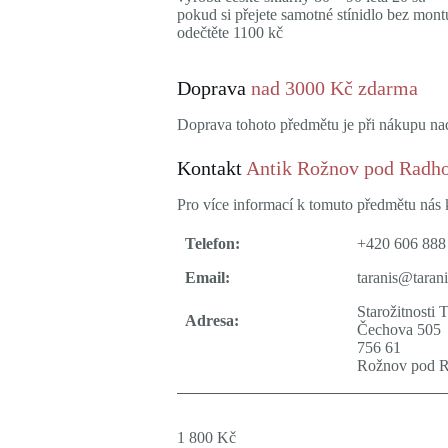
pokud si přejete samotné stínidlo bez mont
odečtěte 1100 kč
Doprava
nad 3000 Kč zdarma
Doprava tohoto předmětu je při nákupu n
Kontakt
Antik Rožnov pod Radh
Pro více informací k tomuto předmětu nás k
Telefon:
+420 606 888
Email:
taranis@tarani
Starožitnosti 
Adresa:
Čechova 505
756 61
Rožnov pod 
1 800
Kč