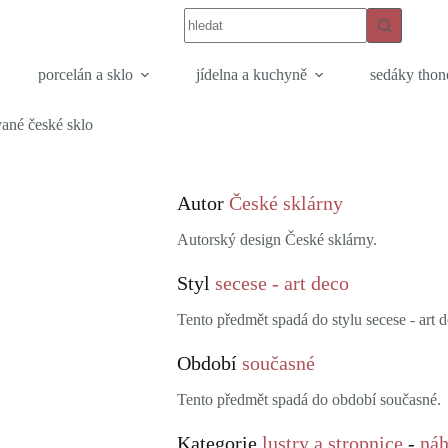
porcelán a sklo
jídelna a kuchyně
sedáky thon
vané české sklo
Autor
České sklárny
Autorský design České sklárny.
Styl
secese - art deco
Tento předmět spadá do stylu secese - art d
Období
současné
Tento předmět spadá do období současné.
Kategorie
lustry a stropnice
-
náh