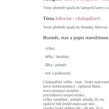
Tento předmět spadá do kategorií lustry a st
Téma
lidovost - chalupářství
Tento předmět spadá do tématiky lidovost -
Rozměr, stav a popis starožitnost
výška:
délka / hloubka:
šířka / průměr:
stav a poškození:
Chalupářské světlo , lustr , české malované
nová elektroinstalace , opletená šňůra ,
nová mosazná montůra ,
porcelánová stropní krytka ,
výška variabilní , průměr stínidla 26 cm,
opálové bílé lesklé malované sklo ,
výroba české sklárny 80 – 90 léta 20 st.