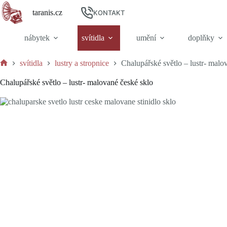
Skip
taranis.cz
to
KONTAKT
content
nábytek
svítidla
umění
doplňky
svítidla
lustry a stropnice
Chalupářské světlo – lustr- malo
Home
Chalupářské světlo – lustr- malované české sklo