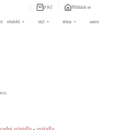
0
Kč
Přihlásit se
Shopping
cart
et
období
styl
téma
autor
eco.
radní stínidla
-
svítidla