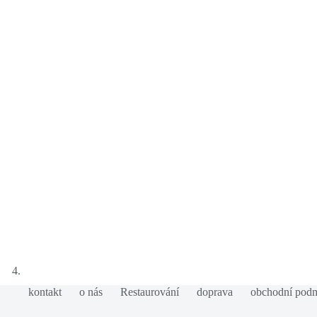
kontakt
o nás
Restaurování
doprava
obchodní pod