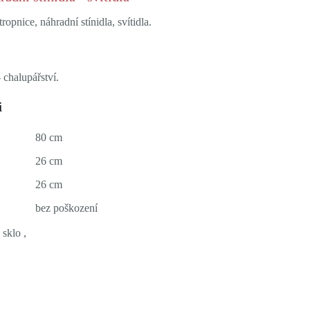
ropnice, náhradní stínidla, svítidla.
 chalupářství.
i
80 cm
26 cm
26 cm
bez poškození
 sklo ,