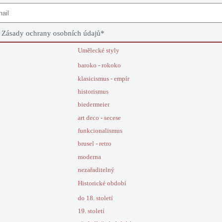
e
Zásady ochrany osobních údajů
*
Umělecké styly
baroko - rokoko
klasicismus - empír
historismus
biedermeier
art deco - secese
funkcionalismus
brusel - retro
moderna
nezařaditelný
Historické období
do 18. století
19. století