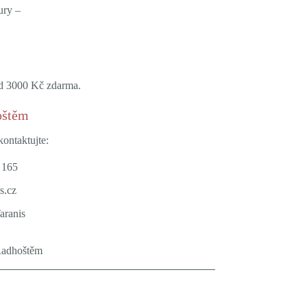
ury –
ad 3000 Kč zdarma.
oštěm
ontaktujte:
 165
s.cz
Taranis
Radhoštěm