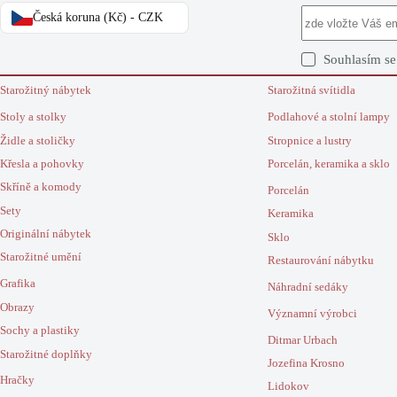
Česká koruna (Kč) - CZK
Souhlasím s
Starožitný nábytek
Starožitná svítidla
Stoly a stolky
Podlahové a stolní lampy
Židle a stoličky
Stropnice a lustry
Křesla a pohovky
Porcelán, keramika a sklo
Skříně a komody
Porcelán
Sety
Keramika
Originální nábytek
Sklo
Starožitné umění
Restaurování nábytku
Grafika
Náhradní sedáky
Obrazy
Významní výrobci
Sochy a plastiky
Ditmar Urbach
Starožitné doplňky
Jozefina Krosno
Hračky
Lidokov