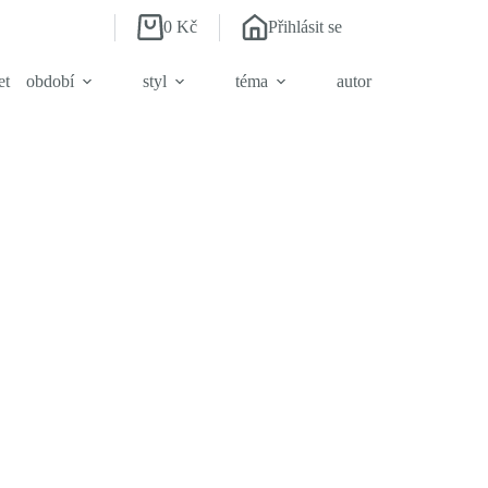
0
Kč
Přihlásit se
Shopping
cart
et
období
styl
téma
autor