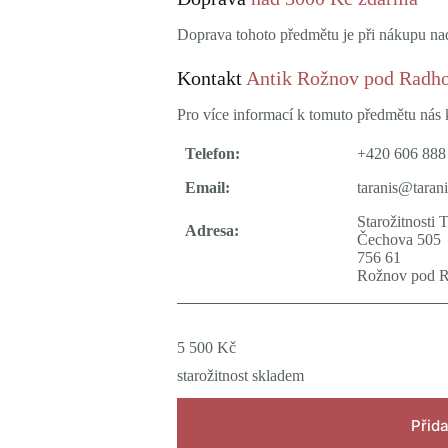
Doprava tohoto předmětu je při nákupu n
Kontakt
Antik Rožnov pod Radh
Pro více informací k tomuto předmětu nás k
Telefon:
+420 606 888
Email:
taranis@tarani
Starožitnosti 
Adresa:
Čechova 505
756 61
Rožnov pod 
5 500
Kč
starožitnost skladem
Přida