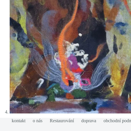
kontakt
o nás
Restaurování
doprava
obchodní pod