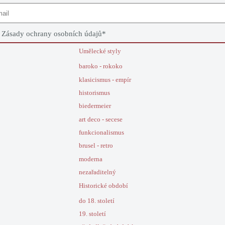
e
Zásady ochrany osobních údajů
*
Umělecké styly
baroko - rokoko
klasicismus - empír
historismus
biedermeier
art deco - secese
funkcionalismus
brusel - retro
moderna
nezařaditelný
Historické období
do 18. století
19. století