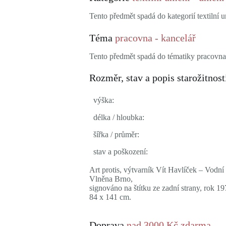
Tento předmět spadá do kategorií textilní 
Téma
pracovna - kancelář
Tento předmět spadá do tématiky pracovna 
Rozměr, stav a popis starožitnost
výška:
délka / hloubka:
šířka / průměr:
stav a poškození:
Art protis, výtvarník Vít Havlíček – Vodní
Vlněna Brno,
signováno na štítku ze zadní strany, rok 19
84 x 141 cm.
Doprava
nad 3000 Kč zdarma