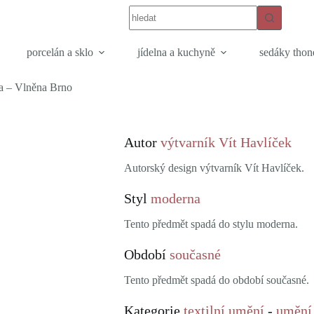
porcelán a sklo
jídelna a kuchyně
sedáky thon
na – Vlněna Brno
Autor
výtvarník Vít Havlíček
Autorský design výtvarník Vít Havlíček.
Styl
moderna
Tento předmět spadá do stylu moderna.
Období
současné
Tento předmět spadá do období současné.
Kategorie
textilní umění
-
umění