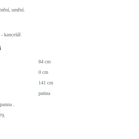
umění, umění.
- kancelář.
i
84 cm
0 cm
141 cm
patina
 panna .
79.