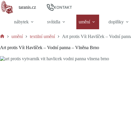
Skip
taranis.cz
to
KONTAKT
content
nábytek
svítidla
umění
doplňky
umění
textilní umění
Art protis Vít Havlíček – Vodní pan
Home
Art protis Vít Havlíček – Vodní panna – Vlněna Brno