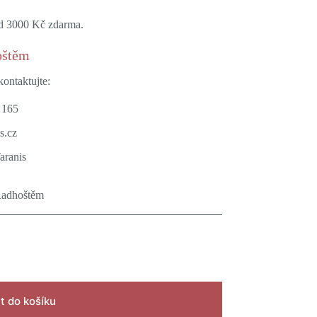
ad 3000 Kč zdarma.
oštěm
ontaktujte:
 165
s.cz
Taranis
Radhoštěm
t do košíku