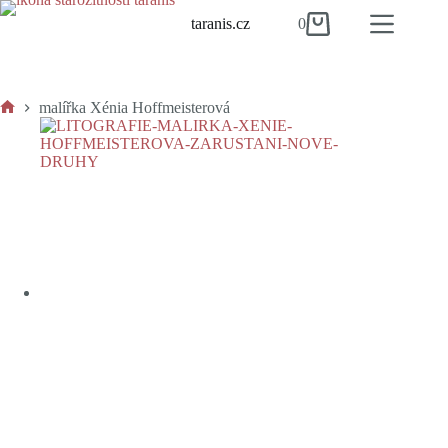
Skip
taranis.cz
0
to
Shopping
content
cart
malířka Xénia Hoffmeisterová
Home