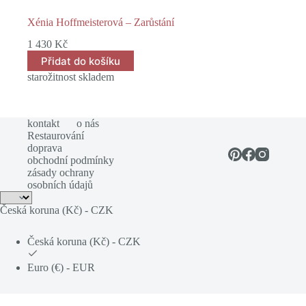
Xénia Hoffmeisterová – Zarůstání
1 430
Kč
Přidat do košíku
starožitnost skladem
kontakt
o nás
Restaurování
doprava
obchodní podmínky
zásady ochrany
osobních údajů
Česká koruna (Kč) - CZK
Česká koruna (Kč) - CZK
Euro (€) - EUR
Vložte svůj email a získejte slevové kódy a přednostní přístup