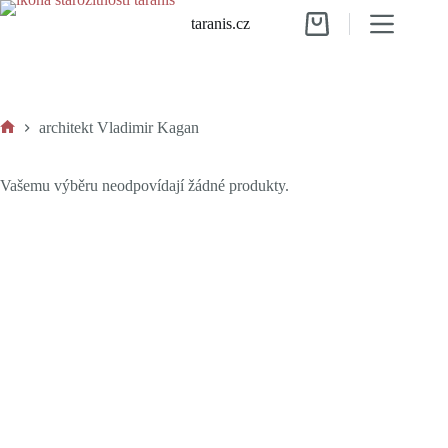
Skip
taranis.cz
to
Shopping
content
cart
architekt Vladimir Kagan
Home
Vašemu výběru neodpovídají žádné produkty.