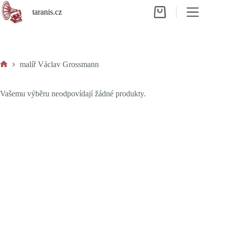
Skip
taranis.cz
to
Shopping
content
cart
malíř Václav Grossmann
Home
Vašemu výběru neodpovídají žádné produkty.