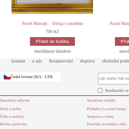
Pavel Hlavatý – Dívka v modrém
Pavel Hlav
700
Kč
Přidat do košíku
Při
starožitnost skladem
staro
kontakt
o nás
Restaurování
doprava
obchodní pod
Česká koruna (Kč) - CZK
Souhlasím s
Starožitný nábytek
Starožitná svítidla
Stoly a stolky
Podlahové a stolní lampy
Židle a stoličky
Stropnice a lustry
Křesla a pohovky
Porcelán, keramika a sklo