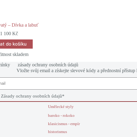
atý – Dívka a labuť
1 100
Kč
dat do košíku
žitnost skladem
mínky
zásady ochrany osobních údajů
Vložte svůj email a získejte slevové kódy a přednostní přístup
e
Zásady ochrany osobních údajů
*
Umělecké styly
baroko - rokoko
klasicismus - empír
historismus