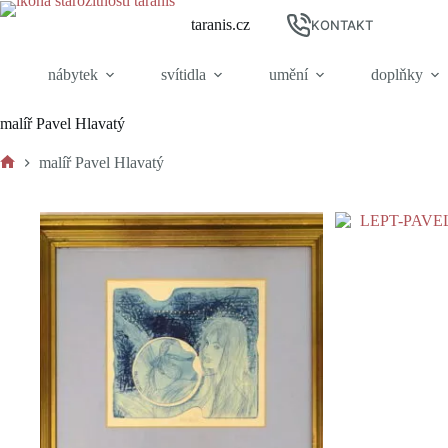
Skip
taranis.cz
to
KONTAKT
content
nábytek
svítidla
umění
doplňky
malíř Pavel Hlavatý
malíř Pavel Hlavatý
Home