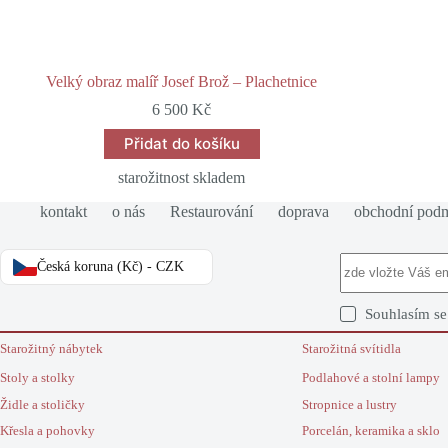
Velký obraz malíř Josef Brož – Plachetnice
6 500
Kč
Přidat do košíku
starožitnost skladem
kontakt
o nás
Restaurování
doprava
obchodní pod
Česká koruna (Kč) - CZK
Souhlasím s
Starožitný nábytek
Starožitná svítidla
Stoly a stolky
Podlahové a stolní lampy
Židle a stoličky
Stropnice a lustry
Křesla a pohovky
Porcelán, keramika a sklo