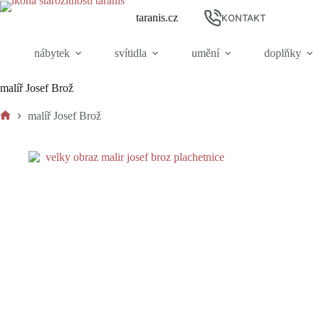
Skip
taranis.cz
to
KONTAKT
content
nábytek
svítidla
umění
doplňky
malíř Josef Brož
malíř Josef Brož
Home