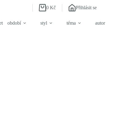
0
Kč
Přihlásit se
Shopping
cart
et
období
styl
téma
autor