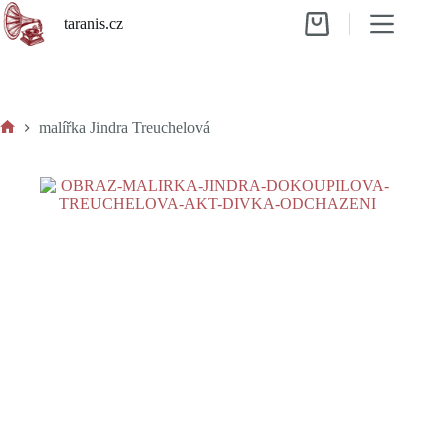
Skip
taranis.cz
to
Shopping
content
cart
malířka Jindra Treuchelová
Home