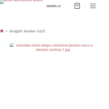
Skip
taranis.cz
to
Shopping
content
cart
designér Jaroslav Anýž
Home