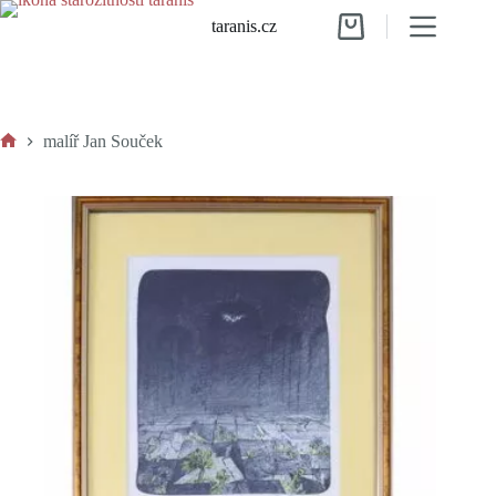
Skip
taranis.cz
to
Shopping
content
cart
malíř Jan Souček
Home