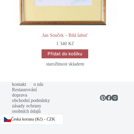
Jan Souček – Bilá labuť
1 340
Kč
Přidat do košíku
starožitnost skladem
kontakt
o nás
Restaurování
doprava
obchodní podmínky
zásady ochrany
osobních údajů
Česká koruna (Kč) - CZK