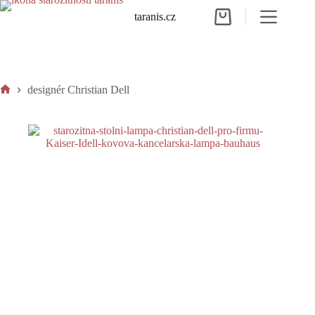
Skip
taranis.cz
to
Shopping
content
cart
designér Christian Dell
Home