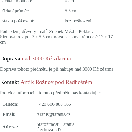
délka / hloubka:
0 cm
šířka / průměr:
5.5 cm
stav a poškození:
bez poškození
Pod sklem, dřevoryt malíř Zdenek Mézl – Poklad.
Signováno v pd, 7 x 5,5 cm, nová pasparta, rám celé 13 x 17
cm.
Doprava
nad 3000 Kč zdarma
Doprava tohoto předmětu je při nákupu nad 3000 Kč zdarma.
Kontakt
Antik Rožnov pod Radhoštěm
Pro více informací k tomuto předmětu nás kontaktujte:
Telefon:
+420 606 888 165
Email:
taranis@taranis.cz
Starožitnosti Taranis
Adresa:
Čechova 505