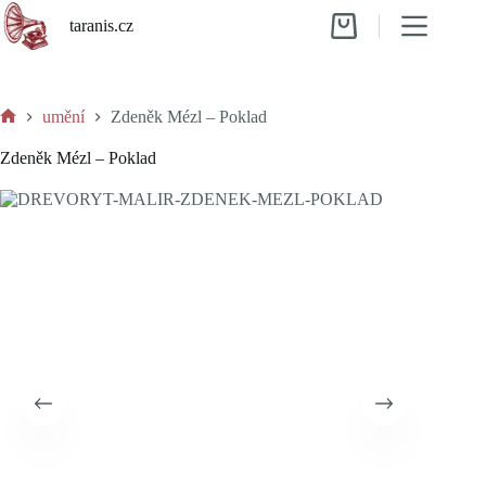
Skip
taranis.cz
to
Shopping
content
cart
umění
Zdeněk Mézl – Poklad
Home
Zdeněk Mézl – Poklad