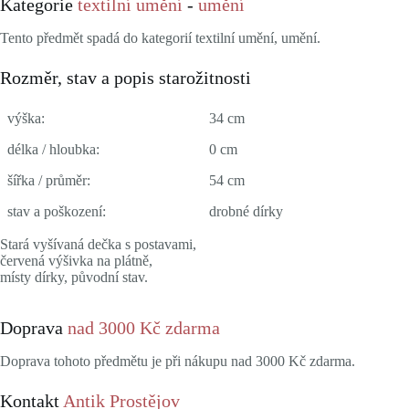
Kategorie
textilní umění
-
umění
Tento předmět spadá do kategorií textilní umění, umění.
Rozměr, stav a popis starožitnosti
výška:
34 cm
délka / hloubka:
0 cm
šířka / průměr:
54 cm
stav a poškození:
drobné dírky
Stará vyšívaná dečka s postavami,
červená výšivka na plátně,
místy dírky, původní stav.
Doprava
nad 3000 Kč zdarma
Doprava tohoto předmětu je při nákupu nad 3000 Kč zdarma.
Kontakt
Antik Prostějov