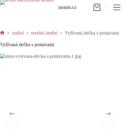
Skip
taranis.cz
to
Shopping
content
cart
umění
textilní umění
Vyšívaná dečka s postavami
Home
Vyšívaná dečka s postavami