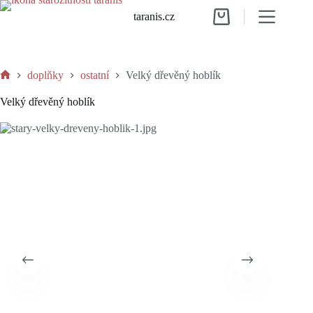
Skip
taranis.cz
to
Shopping
content
cart
doplňky
ostatní
Velký dřevěný hoblík
Home
Velký dřevěný hoblík