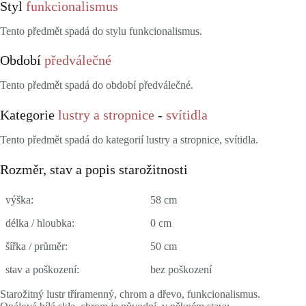
Styl
funkcionalismus
Tento předmět spadá do stylu funkcionalismus.
Období
předválečné
Tento předmět spadá do období předválečné.
Kategorie
lustry a stropnice
-
svítidla
Tento předmět spadá do kategorií lustry a stropnice, svítidla.
Rozměr, stav a popis starožitnosti
výška:
58 cm
délka / hloubka:
0 cm
šířka / průměr:
50 cm
stav a poškození:
bez poškození
Starožitný lustr tříramenný, chrom a dřevo, funkcionalismus.