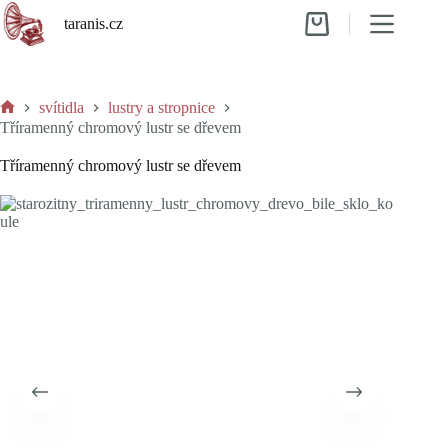
Skip
taranis.cz
to
Shopping
content
cart
svítidla
lustry a stropnice
Home
Tříramenný chromový lustr se dřevem
Tříramenný chromový lustr se dřevem