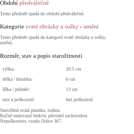
Období
předválečné
Tento předmět spadá do období předválečné.
Kategorie
svaté obrázky a sošky
-
umění
Tento předmět spadá do kategorií svaté obrázky a sošky,
umění.
Rozměr, stav a popis starožitnosti
výška:
20.5 cm
délka / hloubka:
6 cm
šířka / průměr:
13 cm
stav a poškození:
bez poškození
Starožitná svatá plastika, rodina.
Ručně malovaný biskvit, původní zachovalost.
Nepoškozeno, vzadu číslice 367.