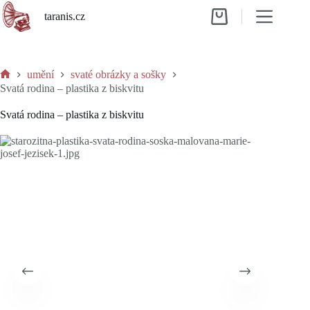
Skip
taranis.cz
to
Shopping
content
cart
umění
svaté obrázky a sošky
Home
Svatá rodina – plastika z biskvitu
Svatá rodina – plastika z biskvitu