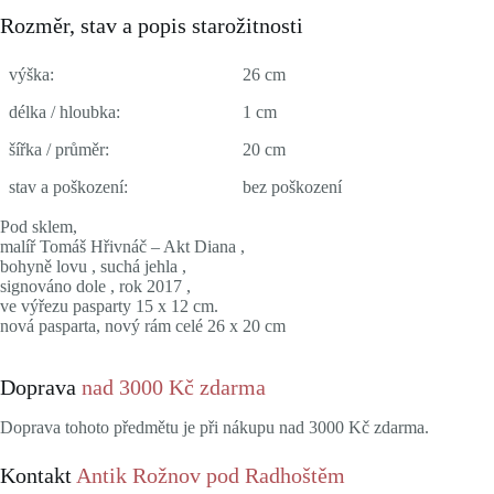
Rozměr, stav a popis starožitnosti
výška:
26 cm
délka / hloubka:
1 cm
šířka / průměr:
20 cm
stav a poškození:
bez poškození
Pod sklem,
malíř Tomáš Hřivnáč – Akt Diana ,
bohyně lovu , suchá jehla ,
signováno dole , rok 2017 ,
ve výřezu pasparty 15 x 12 cm.
nová pasparta, nový rám celé 26 x 20 cm
Doprava
nad 3000 Kč zdarma
Doprava tohoto předmětu je při nákupu nad 3000 Kč zdarma.
Kontakt
Antik Rožnov pod Radhoštěm