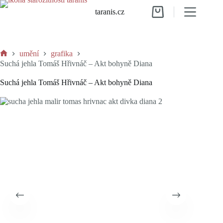
Skip
taranis.cz
to
Shopping
content
cart
umění
grafika
Home
Suchá jehla Tomáš Hřivnáč – Akt bohyně Diana
Suchá jehla Tomáš Hřivnáč – Akt bohyně Diana