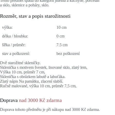
Tento předmět spadá do kategorií jídelna a kuchyně, porcelán
a sklo, sklenice a poháry, sklo.
Rozměr, stav a popis starožitnosti
výška:
10 cm
délka / hloubka:
0 cm
šířka / průměr:
7.5 cm
stav a poškození:
bez poškození
Dvě starožitné skleničky.
Sklenička s motivem švestek, lisované sklo, zlatý lem,
Výška 10 cm, průměr 7 cm,
Sklenička s obrázkem labutě a labuťáka.
Zlatý nápis Na památku, zlacení slabší.
Ručně malované, výška 10 cm, průměr 7,5 cm,
Doprava
nad 3000 Kč zdarma
Doprava tohoto předmětu je při nákupu nad 3000 Kč zdarma.