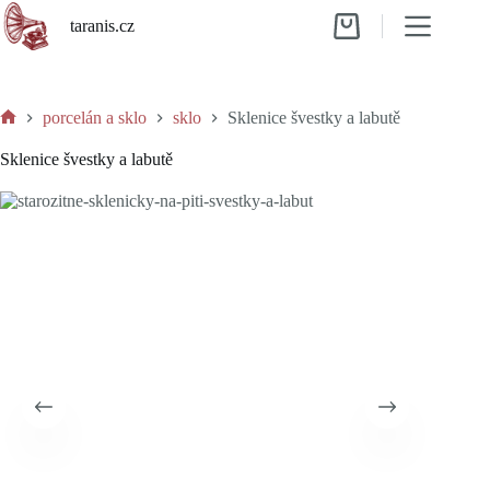
Skip
taranis.cz
to
Shopping
content
cart
porcelán a sklo
sklo
Sklenice švestky a labutě
Home
Sklenice švestky a labutě