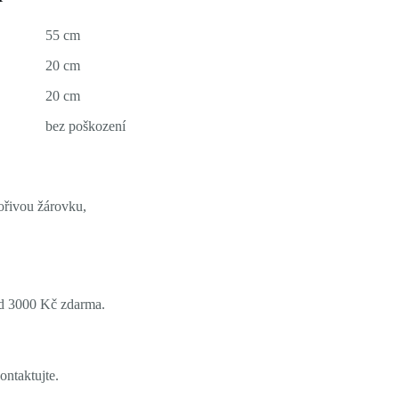
55 cm
20 cm
20 cm
bez poškození
ořivou žárovku,
ad 3000 Kč zdarma.
ontaktujte.