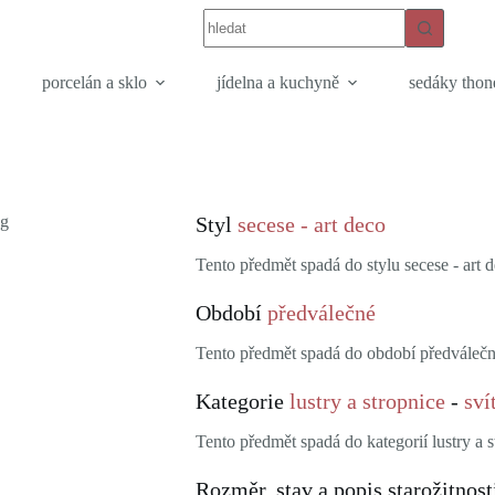
porcelán a sklo
jídelna a kuchyně
sedáky thon
Styl
secese - art deco
Tento předmět spadá do stylu secese - art d
Období
předválečné
Tento předmět spadá do období předválečn
Kategorie
lustry a stropnice
-
sví
Tento předmět spadá do kategorií lustry a st
Rozměr, stav a popis starožitnost