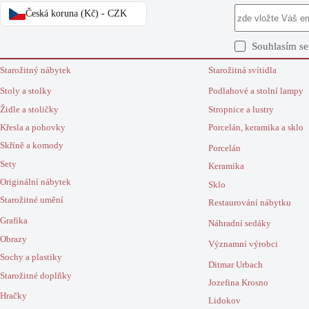
Česká koruna (Kč) - CZK
Souhlasím s
Starožitný nábytek
Starožitná svítidla
Stoly a stolky
Podlahové a stolní lampy
Židle a stoličky
Stropnice a lustry
Křesla a pohovky
Porcelán, keramika a sklo
Skříně a komody
Porcelán
Sety
Keramika
Originální nábytek
Sklo
Starožitné umění
Restaurování nábytku
Grafika
Náhradní sedáky
Obrazy
Významní výrobci
Sochy a plastiky
Ditmar Urbach
Starožitné doplňky
Jozefina Krosno
Hračky
Lidokov