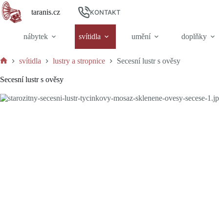
Skip
taranis.cz
to
KONTAKT
content
nábytek
svítidla
umění
doplňky
svítidla
lustry a stropnice
Secesní lustr s ověsy
Home
Secesní lustr s ověsy