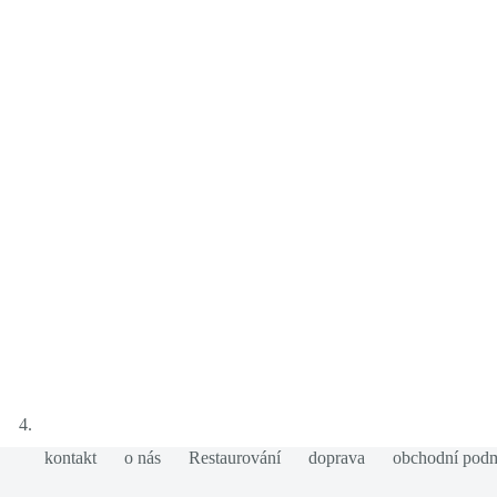
kontakt
o nás
Restaurování
doprava
obchodní pod