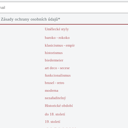
e
Zásady ochrany osobních údajů
*
Umělecké styly
baroko - rokoko
klasicismus - empír
historismus
biedermeier
art deco - secese
funkcionalismus
brusel - retro
moderna
nezařaditelný
Historické období
do 18. století
19. století