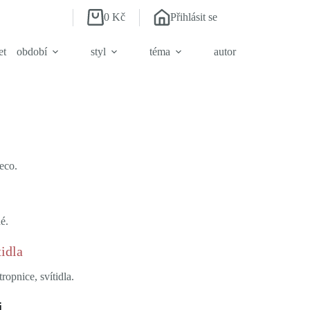
0
Kč
Přihlásit se
Shopping
cart
et
období
styl
téma
autor
eco.
é.
tidla
ropnice, svítidla.
i