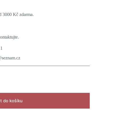
ad 3000 Kč zdarma.
ontaktujte.
21
@seznam.cz
t do košíku