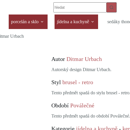
porcelán a sklo
jídelna a kuchyně
sedáky thon
itmar Urbach
Autor
Ditmar Urbach
Autorský design Ditmar Urbach.
Styl
brusel - retro
Tento předmět spadá do stylu brusel - retro
Období
Poválečné
Tento předmět spadá do období Poválečné
Kategorie
jídelna a kuchyně
-
ke