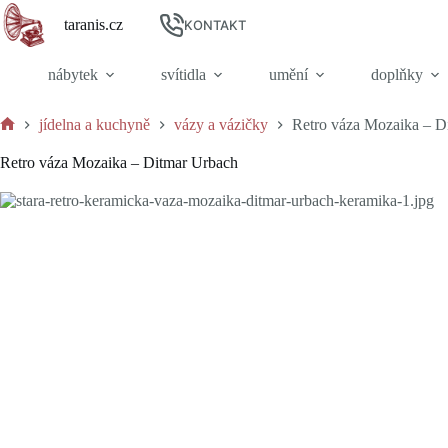
Skip
taranis.cz
to
KONTAKT
content
nábytek
svítidla
umění
doplňky
jídelna a kuchyně
vázy a vázičky
Retro váza Mozaika – D
Home
Retro váza Mozaika – Ditmar Urbach