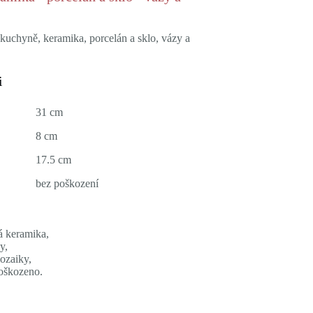
 kuchyně, keramika, porcelán a sklo, vázy a
i
31 cm
8 cm
17.5 cm
bez poškození
á keramika,
y,
mozaiky,
poškozeno.