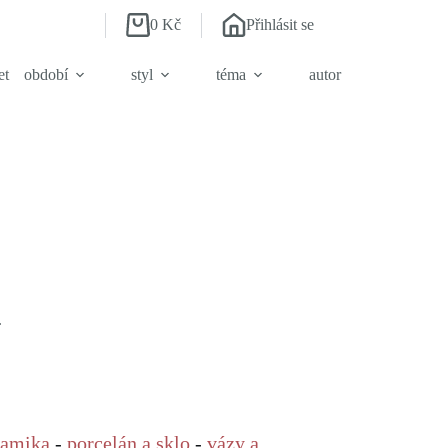
0
Kč
Přihlásit se
Shopping
cart
et
období
styl
téma
autor
.
.
ramika
-
porcelán a sklo
-
vázy a