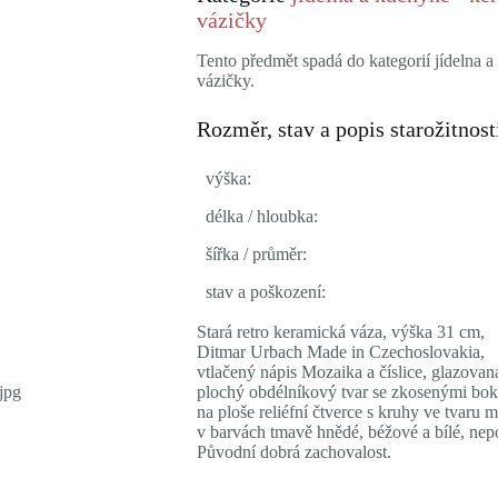
vázičky
Tento předmět spadá do kategorií jídelna a
vázičky.
Rozměr, stav a popis starožitnost
výška:
délka / hloubka:
šířka / průměr:
stav a poškození:
Stará retro keramická váza, výška 31 cm,
Ditmar Urbach Made in Czechoslovakia,
vtlačený nápis Mozaika a číslice, glazovan
plochý obdélníkový tvar se zkosenými bok
na ploše reliéfní čtverce s kruhy ve tvaru 
v barvách tmavě hnědé, béžové a bílé, ne
Původní dobrá zachovalost.