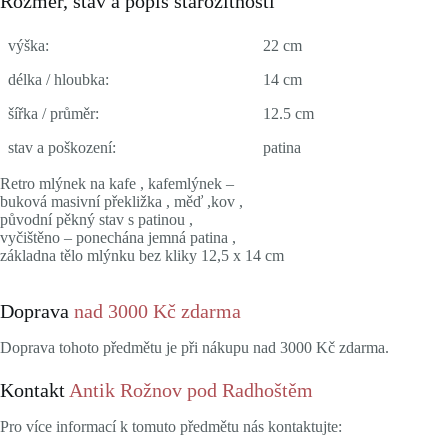
Rozměr, stav a popis starožitnosti
výška:
22 cm
délka / hloubka:
14 cm
šířka / průměr:
12.5 cm
stav a poškození:
patina
Retro mlýnek na kafe , kafemlýnek –
buková masivní překližka , měď ,kov ,
původní pěkný stav s patinou ,
vyčištěno – ponechána jemná patina ,
základna tělo mlýnku bez kliky 12,5 x 14 cm
Doprava
nad 3000 Kč zdarma
Doprava tohoto předmětu je při nákupu nad 3000 Kč zdarma.
Kontakt
Antik Rožnov pod Radhoštěm
Pro více informací k tomuto předmětu nás kontaktujte: