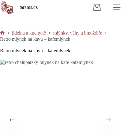
Skip
taranis.cz
to
Shopping
content
cart
jídelna a kuchyně
mlýnky, váhy a hmoždíře
Home
Retro mlýnek na kávu – kafemlýnek
Retro mlýnek na kávu – kafemlýnek