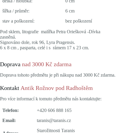
délka / hloubka:
0 cm
šířka / průměr:
6 cm
stav a poškození:
bez poškození
Pod sklem, litografie malířka Petra Oriešková -Dívka
zasněná.
Signováno dole, rok 96, Lyra Pragensis.
6 x 8 cm , pasparta, celé i s rámem 17 x 23 cm.
Doprava
nad 3000 Kč zdarma
Doprava tohoto předmětu je při nákupu nad 3000 Kč zdarma.
Kontakt
Antik Rožnov pod Radhoštěm
Pro více informací k tomuto předmětu nás kontaktujte:
Telefon:
+420 606 888 165
Email:
taranis@taranis.cz
Starožitnosti Taranis