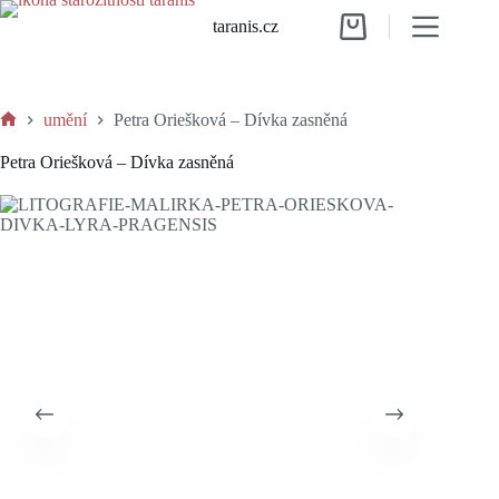
Skip
taranis.cz
to
Shopping
content
cart
umění
Petra Oriešková – Dívka zasněná
Home
Petra Oriešková – Dívka zasněná