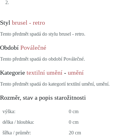
Styl
brusel - retro
Tento předmět spadá do stylu brusel - retro.
Období
Poválečné
Tento předmět spadá do období Poválečné.
Kategorie
textilní umění
-
umění
Tento předmět spadá do kategorií textilní umění, umění.
Rozměr, stav a popis starožitnosti
výška:
0 cm
délka / hloubka:
0 cm
šířka / průměr:
20 cm