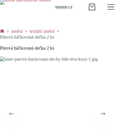
Skip
taranis.cz
to
Shopping
content
cart
umění
textilní umění
Home
Párová háčkovaná dečka 2 ks
Párová háčkovaná dečka 2 ks