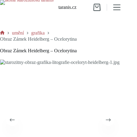
Skip
taranis.cz
to
Shopping
content
cart
umění
grafika
Home
Obraz Zámek Heidelberg – Ocelorytina
Obraz Zámek Heidelberg – Ocelorytina