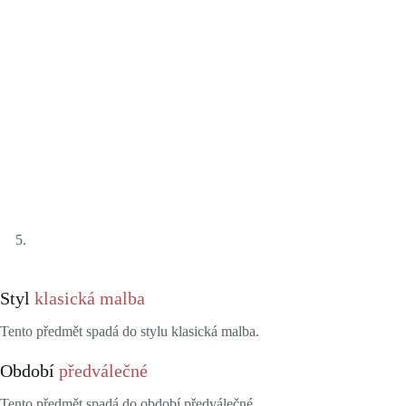
Styl
klasická malba
Tento předmět spadá do stylu klasická malba.
Období
předválečné
Tento předmět spadá do období předválečné.