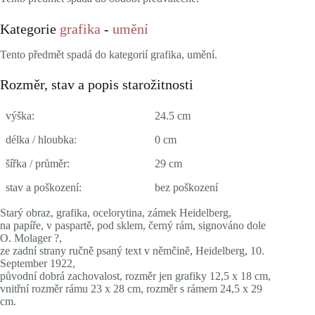
Kategorie
grafika
-
umění
Tento předmět spadá do kategorií grafika, umění.
Rozměr, stav a popis starožitnosti
výška:
24.5 cm
délka / hloubka:
0 cm
šířka / průměr:
29 cm
stav a poškození:
bez poškození
Starý obraz, grafika, ocelorytina, zámek Heidelberg,
na papíře, v paspartě, pod sklem, černý rám, signováno dole
O. Molager ?,
ze zadní strany ručně psaný text v němčině, Heidelberg, 10.
September 1922,
původní dobrá zachovalost, rozměr jen grafiky 12,5 x 18 cm,
vnitřní rozměr rámu 23 x 28 cm, rozměr s rámem 24,5 x 29
cm.