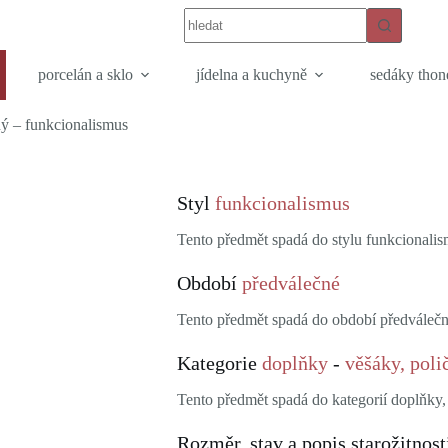
porcelán a sklo
jídelna a kuchyně
sedáky thon
ý – funkcionalismus
Styl
funkcionalismus
Tento předmět spadá do stylu funkcionalis
Období
předválečné
Tento předmět spadá do období předválečn
Kategorie
doplňky
-
věšáky, poli
Tento předmět spadá do kategorií doplňky,
Rozměr, stav a popis starožitnost