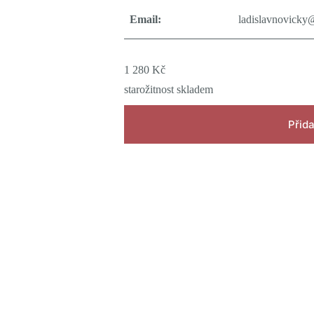
Email:
ladislavnovicky
1 280
Kč
starožitnost skladem
Přida