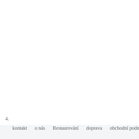
kontakt
o nás
Restaurování
doprava
obchodní pod