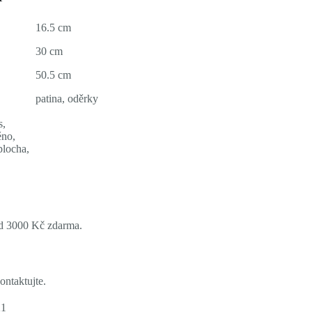
16.5 cm
30 cm
50.5 cm
patina, oděrky
s,
ěno,
plocha,
ad 3000 Kč zdarma.
ontaktujte.
21