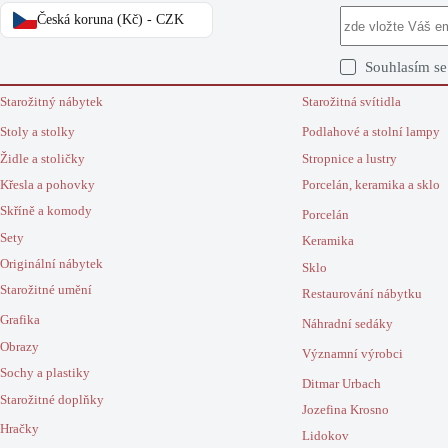
Česká koruna (Kč) - CZK
Souhlasím s
Starožitný nábytek
Starožitná svítidla
Stoly a stolky
Podlahové a stolní lampy
Židle a stoličky
Stropnice a lustry
Křesla a pohovky
Porcelán, keramika a sklo
Skříně a komody
Porcelán
Sety
Keramika
Originální nábytek
Sklo
Starožitné umění
Restaurování nábytku
Grafika
Náhradní sedáky
Obrazy
Významní výrobci
Sochy a plastiky
Ditmar Urbach
Starožitné doplňky
Jozefina Krosno
Hračky
Lidokov