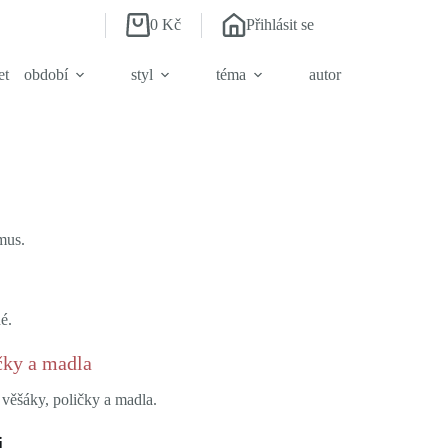
0
Kč
Přihlásit se
Shopping
cart
et
období
styl
téma
autor
mus.
é.
čky a madla
 věšáky, poličky a madla.
i