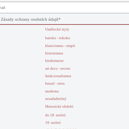
e
Zásady ochrany osobních údajů
*
Umělecké styly
baroko - rokoko
klasicismus - empír
historismus
biedermeier
art deco - secese
funkcionalismus
brusel - retro
moderna
nezařaditelný
Historické období
do 18. století
19. století