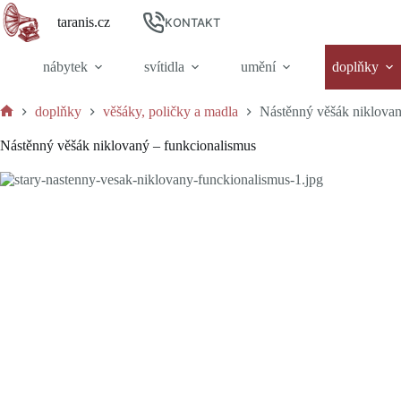
Skip
taranis.cz
to
KONTAKT
content
nábytek
svítidla
umění
doplňky
doplňky
věšáky, poličky a madla
Nástěnný věšák niklovan
Home
Nástěnný věšák niklovaný – funkcionalismus