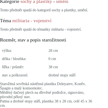
Kategorie
sochy a plastiky
-
umění
Tento předmět spadá do kategorií sochy a plastiky, umění.
Téma
militaria - vojenství
Tento předmět spadá do tématiky militaria - vojenství.
Rozměr, stav a popis starožitnosti
výška:
28 cm
délka / hloubka:
0 cm
šířka / průměr:
38 cm
stav a poškození:
drobné stopy stáří
Starožitná sovětská nástěnná plastika Dektyarev, Koněv,
Špagin a malý komsomolec.
Měděný tlačený plech na dřevěné podložce, signováno,
původní pěkný stav.
Patina a drobné stopy stáří, plastika 38 x 28 cm, celé 45 x 36
cm.