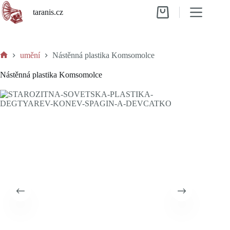
Skip
taranis.cz
to
Shopping
content
cart
umění
Nástěnná plastika Komsomolce
Home
Nástěnná plastika Komsomolce