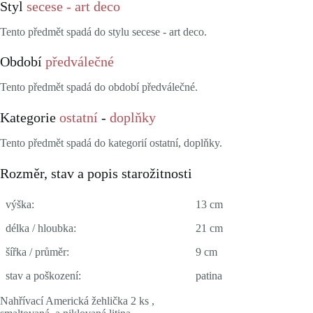
Styl
secese - art deco
Tento předmět spadá do stylu secese - art deco.
Období
předválečné
Tento předmět spadá do období předválečné.
Kategorie
ostatní
-
doplňky
Tento předmět spadá do kategorií ostatní, doplňky.
Rozměr, stav a popis starožitnosti
výška:
13 cm
délka / hloubka:
21 cm
šířka / průměr:
9 cm
stav a poškození:
patina
Nahřívací Americká žehlička 2 ks ,