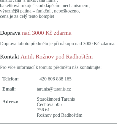
smaltovaná a niklovaná litina ,
bakelitová rukojeť s odklápěcím mechanismem ,
výraznější patina – funkční , nepoškozeno,
cena je za celý tento komplet
Doprava
nad 3000 Kč zdarma
Doprava tohoto předmětu je při nákupu nad 3000 Kč zdarma.
Kontakt
Antik Rožnov pod Radhoštěm
Pro více informací k tomuto předmětu nás kontaktujte:
Telefon:
+420 606 888 165
Email:
taranis@taranis.cz
Starožitnosti Taranis
Adresa:
Čechova 505
756 61
Rožnov pod Radhoštěm