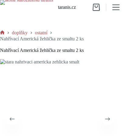
Skip
taranis.cz
to
Shopping
content
cart
doplňky
ostatní
Home
Nahřívací Americká žehlička ze smaltu 2 ks
Nahřívací Americká žehlička ze smaltu 2 ks