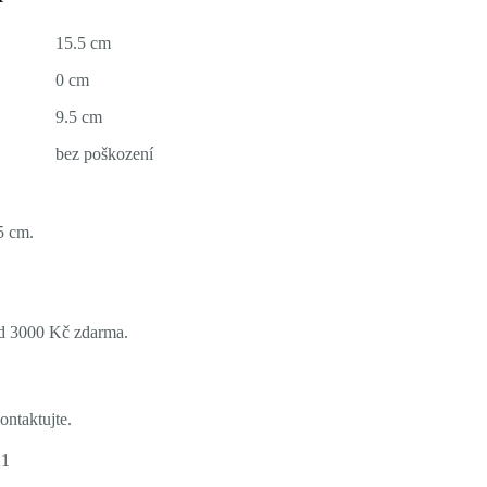
15.5 cm
0 cm
9.5 cm
bez poškození
5 cm.
ad 3000 Kč zdarma.
ontaktujte.
21