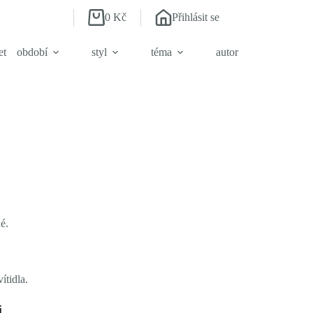
0
Kč
Přihlásit se
Shopping
cart
et
období
styl
téma
autor
é.
ítidla.
i