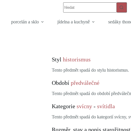
porcelán a sklo
jídelna a kuchyně
sedáky thon
Styl
historismus
Tento předmět spadá do stylu historismus.
Období
předválečné
Tento předmět spadá do období předválečn
Kategorie
svícny
-
svítidla
Tento předmět spadá do kategorií svícny, sv
Rozměr, stav a popis starožitnost