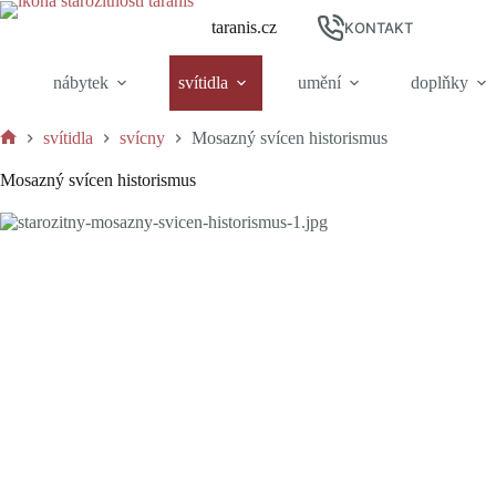
Skip
taranis.cz
to
KONTAKT
content
nábytek
svítidla
umění
doplňky
svítidla
svícny
Mosazný svícen historismus
Home
Mosazný svícen historismus