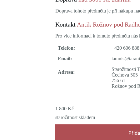
Doprava tohoto předmětu je při nákupu n
Kontakt
Antik Rožnov pod Radh
Pro více informací k tomuto předmětu nás k
Telefon:
+420 606 888
Email:
taranis@tarani
Starožitnosti 
Adresa:
Čechova 505
756 61
Rožnov pod 
1 800
Kč
starožitnost skladem
Přida