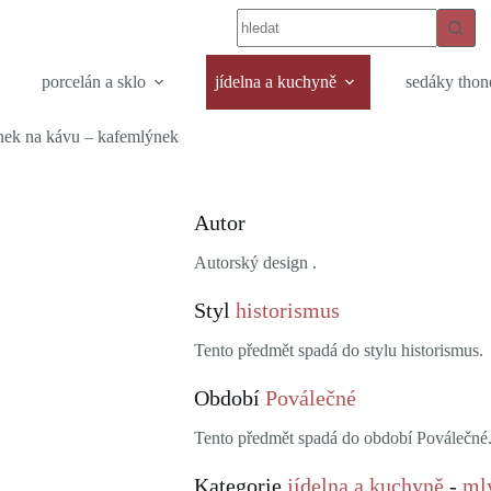
porcelán a sklo
jídelna a kuchyně
sedáky thon
ek na kávu – kafemlýnek
Autor
Autorský design .
Styl
historismus
Tento předmět spadá do stylu historismus.
Období
Poválečné
Tento předmět spadá do období Poválečné
Kategorie
jídelna a kuchyně
-
ml