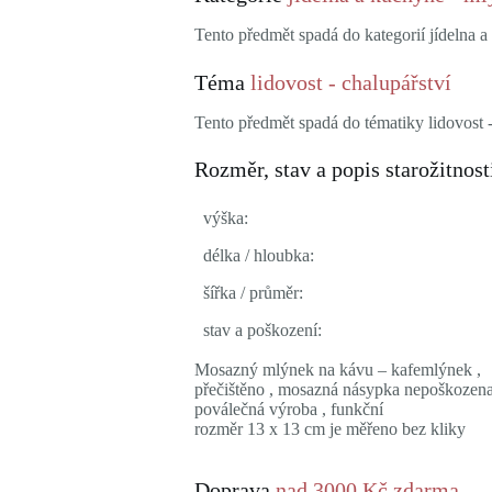
Tento předmět spadá do kategorií jídelna 
Téma
lidovost - chalupářství
Tento předmět spadá do tématiky lidovost -
Rozměr, stav a popis starožitnost
výška:
délka / hloubka:
šířka / průměr:
stav a poškození:
Mosazný mlýnek na kávu – kafemlýnek ,
přečištěno , mosazná násypka nepoškozena
poválečná výroba , funkční
rozměr 13 x 13 cm je měřeno bez kliky
Doprava
nad 3000 Kč zdarma