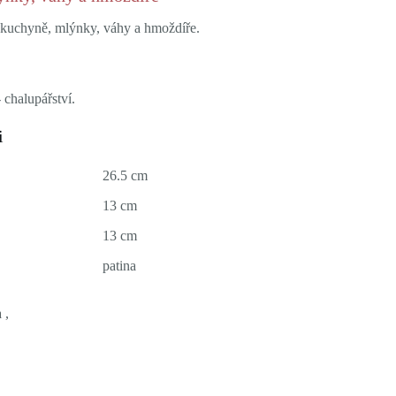
a kuchyně, mlýnky, váhy a hmoždíře.
 chalupářství.
i
26.5 cm
13 cm
13 cm
patina
 ,