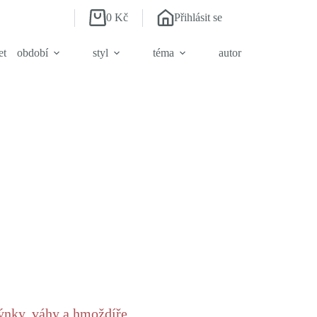
0
Kč
Přihlásit se
Shopping
cart
et
období
styl
téma
autor
.
ýnky, váhy a hmoždíře