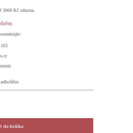
ad 3000 Kč zdarma.
oštěm
ontaktujte:
 165
s.cz
Taranis
Radhoštěm
t do košíku