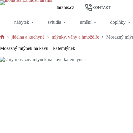
Skip
taranis.cz
to
KONTAKT
content
nábytek
svítidla
umění
doplňky
jídelna a kuchyně
mlýnky, váhy a hmoždíře
Mosazný mlýn
Home
Mosazný mlýnek na kávu – kafemlýnek