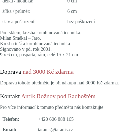
délka / hloubka:
0 cm
šířka / průměr:
6 cm
stav a poškození:
bez poškození
Pod sklem, kresba kombinovaná technika.
Milan Smékal – Jaro.
Kresba tuší a kombinovaná technika.
Signováno v pd, rok 2001.
9 x 6 cm, pasparta, rám, celé 15 x 21 cm
Doprava
nad 3000 Kč zdarma
Doprava tohoto předmětu je při nákupu nad 3000 Kč zdarma.
Kontakt
Antik Rožnov pod Radhoštěm
Pro více informací k tomuto předmětu nás kontaktujte:
Telefon:
+420 606 888 165
Email:
taranis@taranis.cz