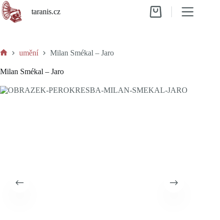
Skip
taranis.cz
to
Shopping
content
cart
umění
Milan Smékal – Jaro
Home
Milan Smékal – Jaro