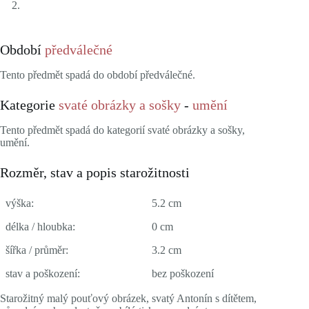
Období
předválečné
Tento předmět spadá do období předválečné.
Kategorie
svaté obrázky a sošky
-
umění
Tento předmět spadá do kategorií svaté obrázky a sošky,
umění.
Rozměr, stav a popis starožitnosti
výška:
5.2 cm
délka / hloubka:
0 cm
šířka / průměr:
3.2 cm
stav a poškození:
bez poškození
Starožitný malý pouťový obrázek, svatý Antonín s dítětem,