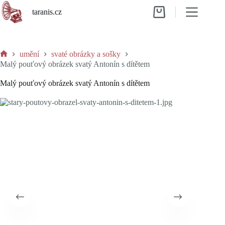
Skip
taranis.cz
to
Shopping
content
cart
umění
svaté obrázky a sošky
Home
Malý pouťový obrázek svatý Antonín s dítětem
Malý pouťový obrázek svatý Antonín s dítětem