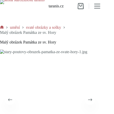
Skip
taranis.cz
to
Shopping
content
cart
umění
svaté obrázky a sošky
Home
Malý obrázek Památka ze sv. Hory
Malý obrázek Památka ze sv. Hory