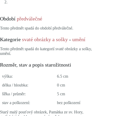
Období
předválečné
Tento předmět spadá do období předválečné.
Kategorie
svaté obrázky a sošky
-
umění
Tento předmět spadá do kategorií svaté obrázky a sošky,
umění.
Rozměr, stav a popis starožitnosti
výška:
6.5 cm
délka / hloubka:
0 cm
šířka / průměr:
5 cm
stav a poškození:
bez poškození
Starý malý pouťový obrázek, Památka ze sv. Hory,